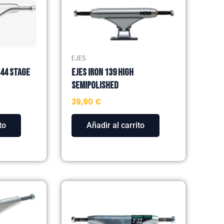
EJES
144 STAGE
EJES IRON 139 HIGH
SEMIPOLISHED
39,90
€
to
Añadir al carrito