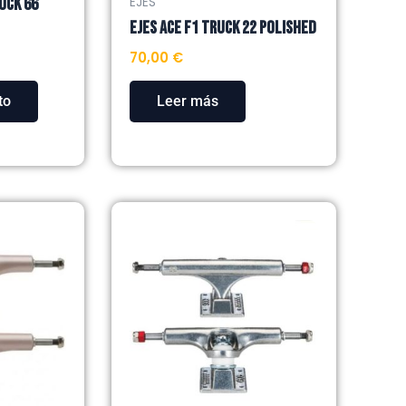
UCK 66
EJES
EJES ACE F1 TRUCK 22 POLISHED
70,00
€
to
Leer más