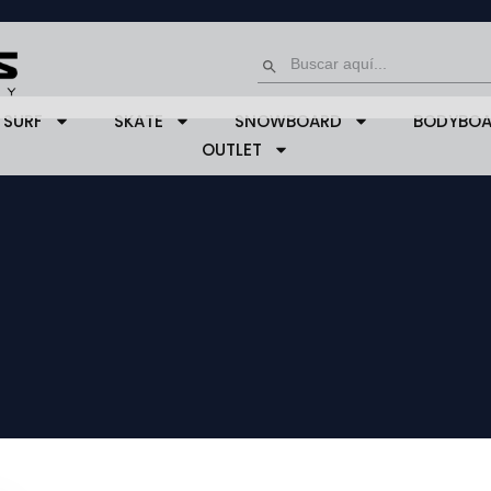
Buscar:
Botón de búsqueda
SURF
SKATE
SNOWBOARD
BODYBO
OUTLET