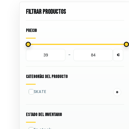
Precio
-
€
Minimum Price
Maximum Price
Categorías Del Producto
SKATE
Estado Del Inventario