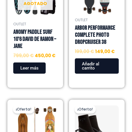
AGOTADO
OUTLET
OUTLET
ARBOR PERFORMANCE
ANOMY PADDLE SURF
COMPLETE PHOTO
10’6 DAVID DE RAMON –
DROPCRUISER 38
JANE
199,00
€
149,00
€
799,00
€
450,00
€
Añadir al
Leer más
carrito
El
El
El
El
Este
precio
precio
precio
precio
¡Oferta!
¡Oferta!
producto
original
actual
original
actual
tiene
era:
es:
era:
es:
múltiples
239,00 €.
139,00 €.
49,00 €.
40,00 €.
variantes.