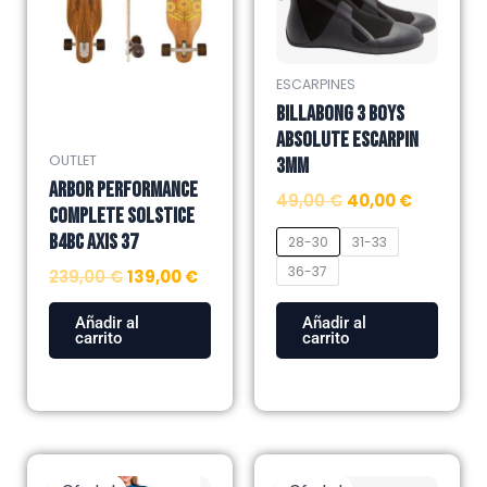
Las
opciones
se
ESCARPINES
pueden
BILLABONG 3 BOYS
elegir
ABSOLUTE ESCARPIN
en
OUTLET
3MM
la
ARBOR PERFORMANCE
49,00
€
40,00
€
página
COMPLETE SOLSTICE
de
B4BC AXIS 37
28-30
31-33
producto
36-37
239,00
€
139,00
€
Añadir al
Añadir al
carrito
carrito
El
El
El
El
Este
Este
precio
precio
precio
precio