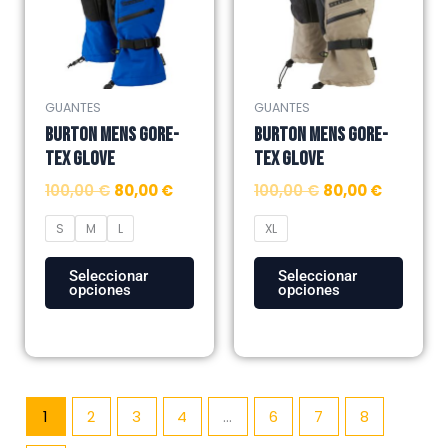
múltiples
múltiples
100,00 €.
80,00 €.
100,00 €.
80,00 €.
variantes.
variantes.
Las
Las
opciones
opciones
se
se
GUANTES
GUANTES
pueden
pueden
BURTON MENS GORE-
BURTON MENS GORE-
elegir
elegir
TEX GLOVE
TEX GLOVE
en
en
100,00
€
80,00
€
100,00
€
80,00
€
la
la
página
página
S
M
L
XL
de
de
producto
producto
Seleccionar
Seleccionar
opciones
opciones
1
2
3
4
…
6
7
8