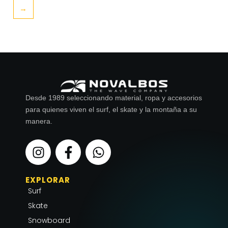
→
Desde 1989 seleccionando material, ropa y accesorios
para quienes viven el surf, el skate y la montaña a su
manera.
I
F
W
n
a
h
s
c
a
EXPLORAR
t
e
t
Surf
a
b
s
g
o
a
Skate
r
o
p
Snowboard