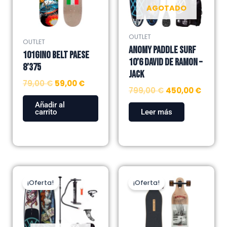
AGOTADO
OUTLET
OUTLET
ANOMY PADDLE SURF
101GINO BELT PAESE
10’6 DAVID DE RAMON –
8’375
JACK
79,00
€
59,00
€
799,00
€
450,00
€
Añadir al
carrito
Leer más
El
El
El
El
precio
precio
precio
precio
¡Oferta!
¡Oferta!
original
actual
original
actual
era:
es:
era:
es:
799,00 €.
450,00 €.
199,00 €.
149,00 