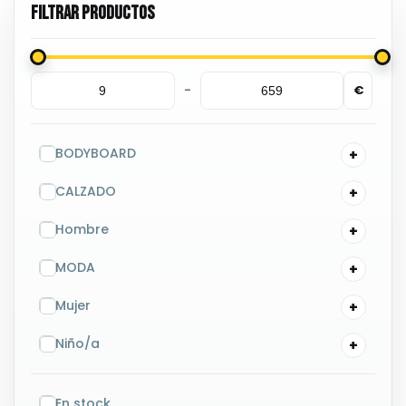
-
€
Minimum Price
Maximum Price
BODYBOARD
CALZADO
Hombre
MODA
Mujer
Niño/a
OUTLET
En stock