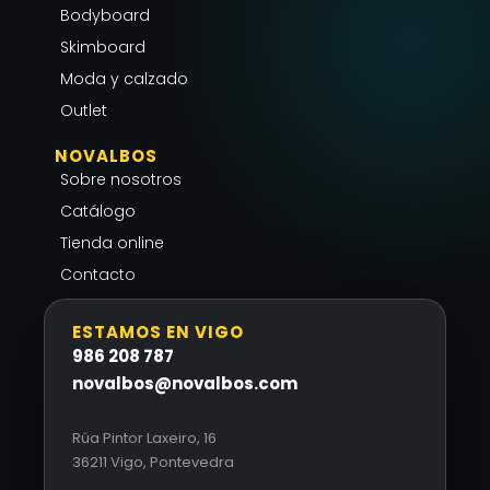
a
k
p
Bodyboard
m
-
Skimboard
f
Moda y calzado
Outlet
NOVALBOS
Sobre nosotros
Catálogo
Tienda online
Contacto
ESTAMOS EN VIGO
986 208 787
novalbos@novalbos.com
Rúa Pintor Laxeiro, 16
36211 Vigo, Pontevedra