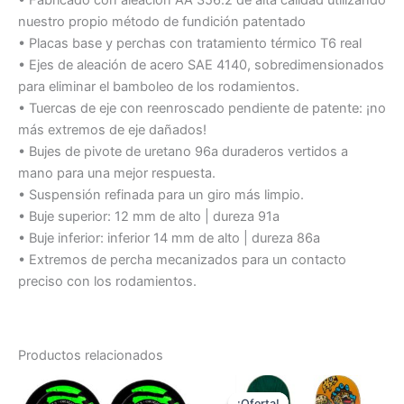
nuestro propio método de fundición patentado
• Placas base y perchas con tratamiento térmico T6 real
• Ejes de aleación de acero SAE 4140, sobredimensionados
para eliminar el bamboleo de los rodamientos.
• Tuercas de eje con reenroscado pendiente de patente: ¡no
más extremos de eje dañados!
• Bujes de pivote de uretano 96a duraderos vertidos a
mano para una mejor respuesta.
• Suspensión refinada para un giro más limpio.
• Buje superior: 12 mm de alto | dureza 91a
• Buje inferior: inferior 14 mm de alto | dureza 86a
• Extremos de percha mecanizados para un contacto
preciso con los rodamientos.
Productos relacionados
El
El
precio
precio
¡Oferta!
¡Oferta!