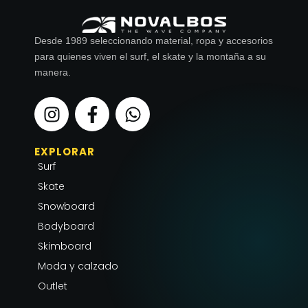
Desde 1989 seleccionando material, ropa y accesorios
para quienes viven el surf, el skate y la montaña a su
manera.
I
F
W
n
a
h
s
c
a
EXPLORAR
t
e
t
Surf
a
b
s
g
o
a
Skate
r
o
p
Snowboard
a
k
p
Bodyboard
m
-
Skimboard
f
Moda y calzado
Outlet