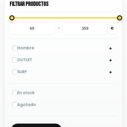
-
€
Minimum Price
Maximum Price
Hombre
OUTLET
SURF
En stock
Agotado