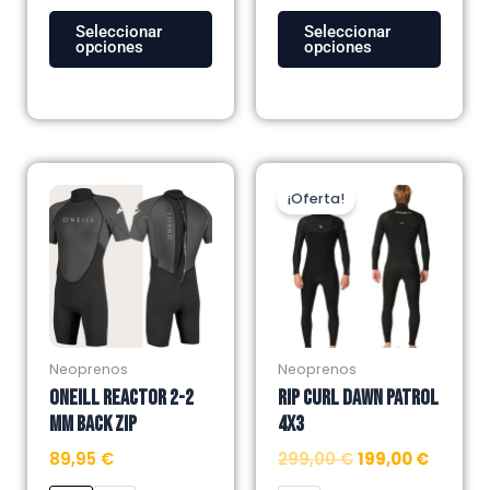
producto
producto
Seleccionar
Seleccionar
opciones
opciones
El
El
Este
Este
precio
precio
¡Oferta!
producto
producto
original
actual
tiene
tiene
era:
es:
múltiples
múltiples
299,00 €.
199,00 
variantes.
variantes.
Las
Las
opciones
opciones
se
se
Neoprenos
Neoprenos
pueden
pueden
ONEILL REACTOR 2-2
RIP CURL DAWN PATROL
elegir
elegir
MM BACK ZIP
4X3
en
en
89,95
€
299,00
€
199,00
€
la
la