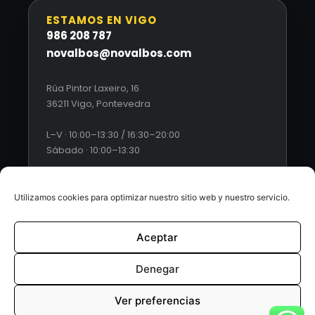
ESTAMOS EN VIGO
986 208 787
novalbos@novalbos.com
Rúa Pintor Laxeiro, 16
36211 Vigo, Pontevedra
L–V · 10:00–13:30 / 16:30–20:00
Sábado · 10:00–13:30
Utilizamos cookies para optimizar nuestro sitio web y nuestro servicio.
Aceptar
© 2026 Novalbos. Todos los derechos reservados. |
Diseño
web by Esquío
Denegar
Aviso Legal
|
Política de Privacidad
|
Condiciones generales
Ver preferencias
de ventas
|
Políticas de cookies