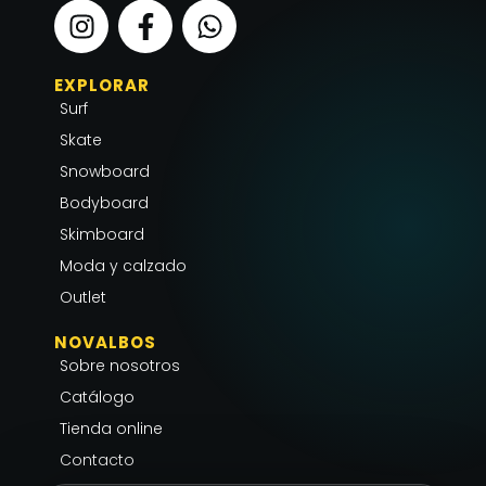
I
F
W
n
a
h
s
c
a
EXPLORAR
t
e
t
Surf
a
b
s
g
o
a
Skate
r
o
p
Snowboard
a
k
p
Bodyboard
m
-
Skimboard
f
Moda y calzado
Outlet
NOVALBOS
Sobre nosotros
Catálogo
Tienda online
Contacto