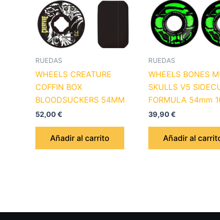
RUEDAS
RUEDAS
WHEELS CREATURE
WHEELS BONES 
COFFIN BOX
SKULLS V5 SIDEC
BLOODSUCKERS 54MM
FORMULA 54mm 1
52,00
€
39,90
€
Añadir al carrito
Añadir al carrit