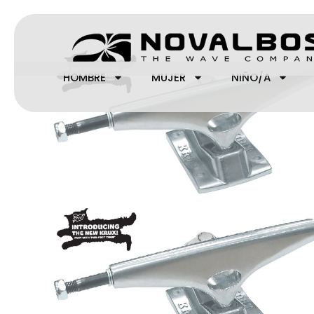
Ir
al
contenido
HOMBRE
MUJER
NIÑO/A