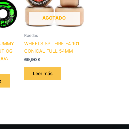
AGOTADO
Ruedas
MUMMY
WHEELS SPITFIRE F4 101
UT OG
CONICAL FULL 54MM
00A
69,90
€
Leer más
o