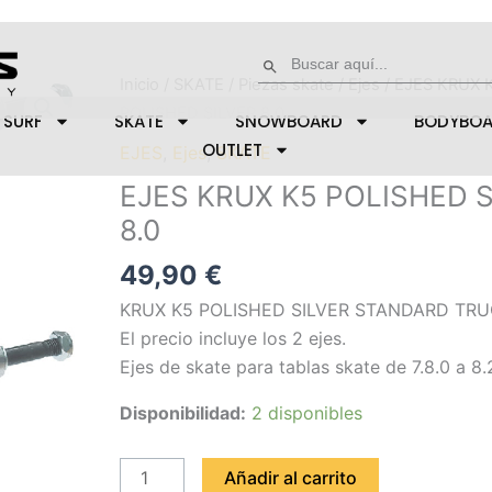
Buscar:
Botón de búsqueda
EJES
Inicio
/
SKATE
/
Piezas skate
/
Ejes
/ EJES KRUX 
KRUX
POLISHED SILVER 8.0
SURF
SKATE
SNOWBOARD
BODYBO
K5
OUTLET
EJES
,
Ejes
,
SKATE
POLISHED
EJES KRUX K5 POLISHED S
SILVER
8.0
8.0
cantidad
49,90
€
KRUX K5 POLISHED SILVER STANDARD TR
El precio incluye los 2 ejes.
Ejes de skate para tablas skate de 7.8.0 a 8.
Disponibilidad:
2 disponibles
Añadir al carrito