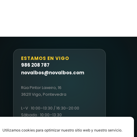
ESTAMOS EN VIGO
986 208 787
novalbos@novalbos.com
Rúa Pintor Laxeiro, 16
36211 Vigo, Pontevedra
L–V · 10:00–13:30 / 16:30–20:00
Sábado · 10:00–13:30
Utilizamos cookies para optimizar nuestro sitio web y nuestro servicio.