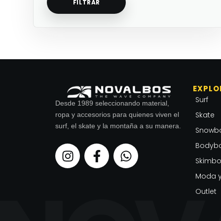
FILTRAR
EXPLO
Surf
Desde 1989 seleccionando material,
Skate
ropa y accesorios para quienes viven el
surf, el skate y la montaña a su manera.
Snowb
Bodyb
I
F
W
n
a
h
Skimbo
s
c
a
Moda y
t
e
t
Outlet
a
b
s
g
o
a