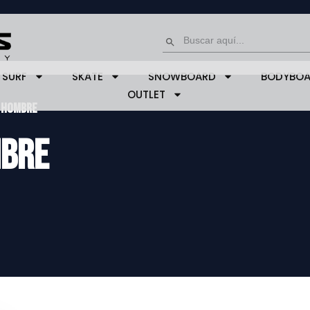
Buscar:
Botón de búsqueda
SURF
SKATE
SNOWBOARD
BODYBO
OUTLET
 hombre
mbre