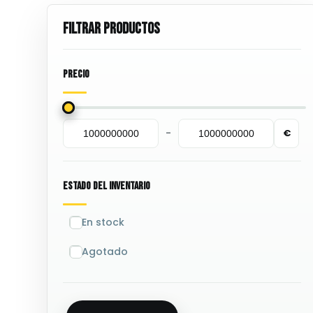
Precio
-
€
Minimum Price
Maximum Price
Estado Del Inventario
En stock
Agotado