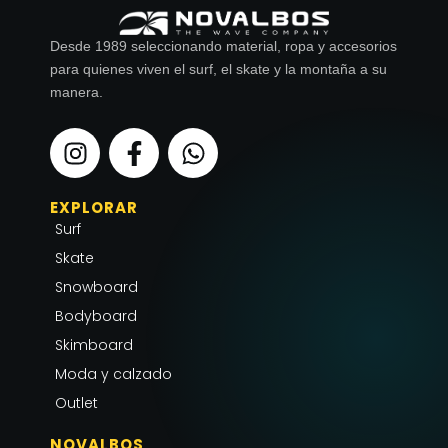
Desde 1989 seleccionando material, ropa y accesorios
para quienes viven el surf, el skate y la montaña a su
manera.
I
F
W
n
a
h
s
c
a
EXPLORAR
t
e
t
Surf
a
b
s
g
o
a
Skate
r
o
p
Snowboard
a
k
p
Bodyboard
m
-
Skimboard
f
Moda y calzado
Outlet
NOVALBOS