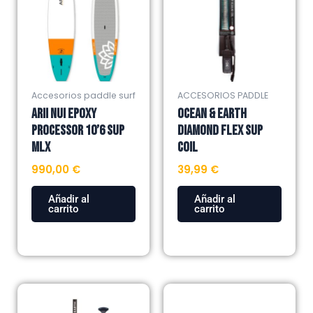
Accesorios paddle surf
ACCESORIOS PADDLE
ARII NUI EPOXY
OCEAN & EARTH
PROCESSOR 10’6 SUP
DIAMOND FLEX SUP
MLX
COIL
990,00
€
39,99
€
Añadir al
Añadir al
carrito
carrito