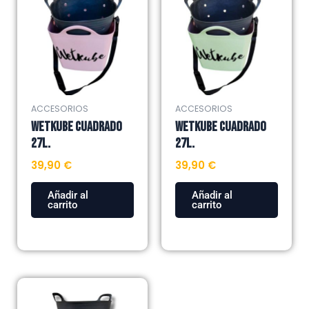
ACCESORIOS
ACCESORIOS
WETKUBE CUADRADO
WETKUBE CUADRADO
27L.
27L.
39,90
€
39,90
€
Añadir al
Añadir al
carrito
carrito