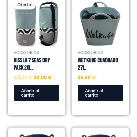
precio
precio
¡Oferta!
original
actual
era:
es:
40,00 €.
32,00 €.
ACCESORIOS
ACCESORIOS
VISSLA 7 SEAS DRY
WETKUBE CUADRADO
PACK 20L.
27L.
40,00
€
32,00
€
39,90
€
Añadir al
Añadir al
carrito
carrito