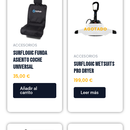
AGOTADO
ACCESORIOS
SURFLOGIC FUNDA
ACCESORIOS
ASIENTO COCHE
SURFLOGIC WETSUITS
UNIVERSAL
PRO DRYER
35,00
€
199,00
€
Añadir al
carrito
Leer más