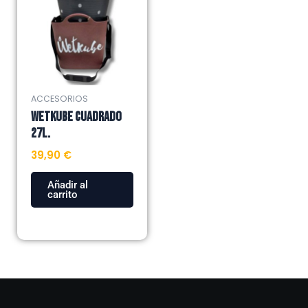
ACCESORIOS
WETKUBE CUADRADO
27L.
39,90
€
Añadir al
carrito