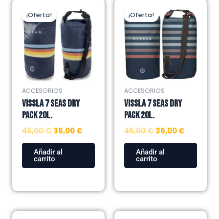
El
El
El
El
precio
precio
precio
precio
¡Oferta!
¡Oferta!
original
actual
original
actual
era:
es:
era:
es:
45,00 €.
36,00 €.
45,00 €.
36,00 €.
ACCESORIOS
ACCESORIOS
VISSLA 7 SEAS DRY
VISSLA 7 SEAS DRY
PACK 20L.
PACK 20L.
45,00
€
36,00
€
45,00
€
36,00
€
Añadir al
Añadir al
carrito
carrito
El
El