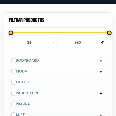
-
€
Minimum Price
Maximum Price
BODYBOARD
MODA
OUTLET
PADDLE SURF
PISCINA
SURF