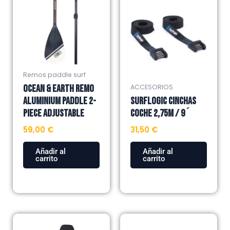
Remos paddle surf
OCEAN & EARTH REMO
ACCESORIOS
ALUMINIUM PADDLE 2-
SURFLOGIC CINCHAS
PIECE ADJUSTABLE
COCHE 2,75M / 9´
59,00
€
31,50
€
Añadir al
Añadir al
carrito
carrito