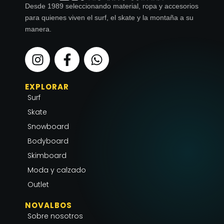
Desde 1989 seleccionando material, ropa y accesorios
para quienes viven el surf, el skate y la montaña a su
manera.
I
F
W
n
a
h
s
c
a
EXPLORAR
t
e
t
Surf
a
b
s
g
o
a
Skate
r
o
p
Snowboard
a
k
p
Bodyboard
m
-
Skimboard
f
Moda y calzado
Outlet
NOVALBOS
Sobre nosotros