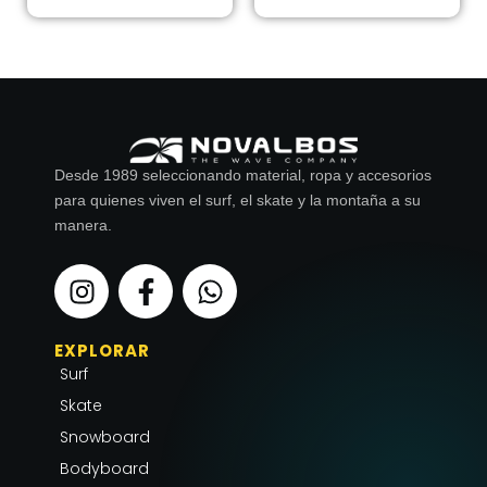
Desde 1989 seleccionando material, ropa y accesorios
para quienes viven el surf, el skate y la montaña a su
manera.
I
F
W
n
a
h
s
c
a
EXPLORAR
t
e
t
Surf
a
b
s
g
o
a
Skate
r
o
p
Snowboard
a
k
p
Bodyboard