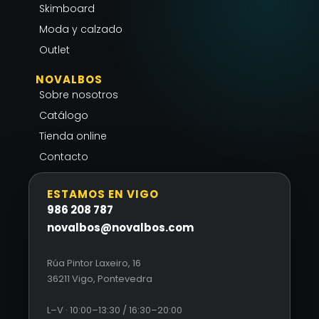
m
-
Skimboard
f
Moda y calzado
Outlet
NOVALBOS
Sobre nosotros
Catálogo
Tienda online
Contacto
ESTAMOS EN VIGO
986 208 787
novalbos@novalbos.com
Rúa Pintor Laxeiro, 16
36211 Vigo, Pontevedra
L–V · 10:00–13:30 / 16:30–20:00