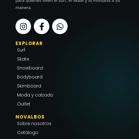
para quienes viven el surf, el skate y la montaña a su
manera.
I
F
W
n
a
h
s
c
a
EXPLORAR
t
e
t
Surf
a
b
s
g
o
a
Skate
r
o
p
Snowboard
a
k
p
Bodyboard
m
-
Skimboard
f
Moda y calzado
Outlet
NOVALBOS
Sobre nosotros
Catálogo