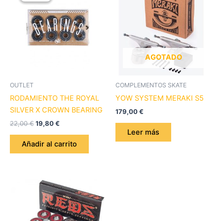
original
actual
era:
es:
22,00 €.
19,80 €.
AGOTADO
OUTLET
COMPLEMENTOS SKATE
RODAMIENTO THE ROYAL
YOW SYSTEM MERAKI S5
SILVER X CROWN BEARING
179,00
€
22,00
€
19,80
€
Leer más
Añadir al carrito