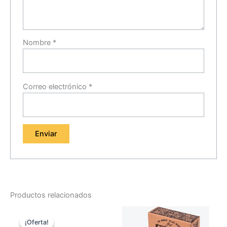
Nombre
*
Correo electrónico
*
Productos relacionados
El
El
precio
precio
¡Oferta!
¡Oferta!