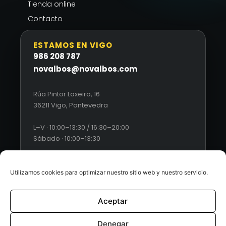
Tienda online
Contacto
ESTAMOS EN VIGO
986 208 787
novalbos@novalbos.com
Rúa Pintor Laxeiro, 16
36211 Vigo, Pontevedra
L–V · 10:00–13:30 / 16:30–20:00
Sábado · 10:00–13:30
Utilizamos cookies para optimizar nuestro sitio web y nuestro servicio.
Aceptar
© 2026 Novalbos. Todos los derechos reservados. |
Diseño
web by Esquío
Denegar