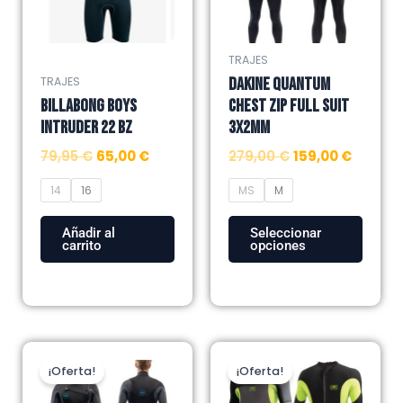
Las
Las
opciones
opciones
se
se
TRAJES
pueden
pueden
DAKINE QUANTUM
TRAJES
elegir
elegir
BILLABONG BOYS
CHEST ZIP FULL SUIT
en
en
INTRUDER 22 BZ
3x2MM
la
la
79,95
€
65,00
€
279,00
€
159,00
€
página
página
de
de
14
16
MS
M
producto
producto
Añadir al
Seleccionar
carrito
opciones
El
El
El
El
Este
Este
precio
precio
precio
precio
¡Oferta!
¡Oferta!
producto
producto
original
actual
original
actual
tiene
tiene
era:
es:
era:
es: