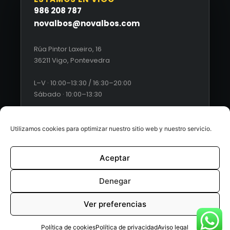
986 208 787
novalbos@novalbos.com
Rúa Pintor Laxeiro, 16
36211 Vigo, Pontevedra
L–V · 10:00–13:30 / 16:30–20:00
Sábado · 10:00–13:30
Utilizamos cookies para optimizar nuestro sitio web y nuestro servicio.
Aceptar
© 2026 Novalbos. Todos los derechos reservados. |
Diseño
web by Esquío
Denegar
Aviso Legal
|
Política de Privacidad
|
Condiciones generales
Ver preferencias
de ventas
|
Políticas de cookies
Política de cookies
Política de privacidad
Aviso legal