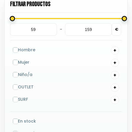
-
€
Minimum Price
Maximum Price
Hombre
Mujer
Niño/a
OUTLET
SURF
En stock