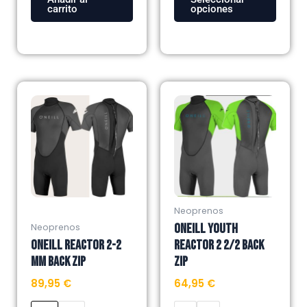
carrito
opciones
Este
Este
producto
producto
tiene
tiene
múltiples
múltiples
variantes.
variantes.
Las
Las
opciones
opciones
se
se
Neoprenos
pueden
pueden
ONEILL YOUTH
Neoprenos
elegir
elegir
ONEILL REACTOR 2-2
REACTOR 2 2/2 BACK
en
en
MM BACK ZIP
ZIP
la
la
89,95
€
64,95
€
página
página
de
de