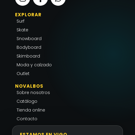
n
a
h
s
c
a
EXPLORAR
t
e
t
Surf
a
b
s
g
o
a
Skate
r
o
p
Snowboard
a
k
p
Bodyboard
m
-
Skimboard
f
Moda y calzado
Outlet
NOVALBOS
Sobre nosotros
Catálogo
Tienda online
Contacto
ESTAMOS EN VIGO