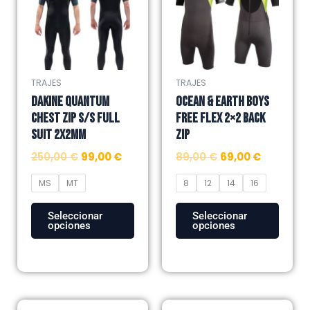
múltiples
múltiples
250,00 €.
99,00 €.
89,00 €.
69,00 €.
variantes.
variantes.
Las
Las
opciones
opciones
se
se
TRAJES
TRAJES
pueden
pueden
DAKINE QUANTUM
OCEAN & EARTH BOYS
elegir
elegir
CHEST ZIP S/S FULL
FREE FLEX 2×2 BACK
en
en
SUIT 2x2MM
ZIP
la
la
250,00
€
99,00
€
89,00
€
69,00
€
página
página
de
de
MS
MT
8
12
14
16
producto
producto
Seleccionar
Seleccionar
opciones
opciones
El
El
El
El
Este
Este