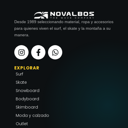
Desde 1989 seleccionando material, ropa y accesorios
para quienes viven el surf, el skate y la montaña a su
manera.
I
F
W
n
a
h
s
c
a
EXPLORAR
t
e
t
Surf
a
b
s
g
o
a
Skate
r
o
p
Snowboard
a
k
p
Bodyboard
m
-
Skimboard
f
Moda y calzado
Outlet