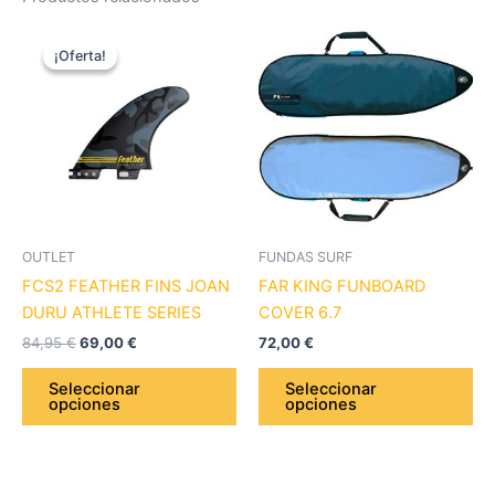
El
El
Este
Es
precio
precio
¡Oferta!
¡Oferta!
producto
pr
original
actual
era:
es:
tiene
tie
84,95 €.
69,00 €.
múltiples
múl
variantes.
var
Las
La
opciones
op
se
se
pueden
pu
OUTLET
FUNDAS SURF
elegir
ele
FCS2 FEATHER FINS JOAN
FAR KING FUNBOARD
en
en
DURU ATHLETE SERIES
COVER 6.7
la
la
84,95
€
69,00
€
72,00
€
página
pá
de
de
Seleccionar
Seleccionar
opciones
opciones
producto
pr