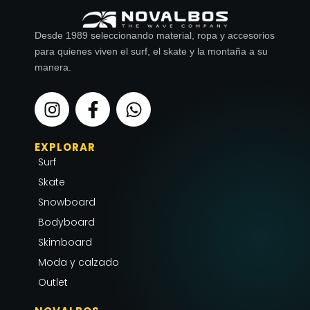
Desde 1989 seleccionando material, ropa y accesorios
para quienes viven el surf, el skate y la montaña a su
manera.
I
F
W
n
a
h
s
c
a
EXPLORAR
t
e
t
Surf
a
b
s
g
o
a
Skate
r
o
p
Snowboard
a
k
p
Bodyboard
m
-
Skimboard
f
Moda y calzado
Outlet