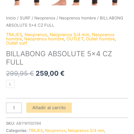
Inicio
/
SURF
/
Neoprenos
/
Neoprenos hombre
/ BILLABONG
ABSOLUTE 5×4 CZ FULL
TRAJES
,
Neoprenos
,
Neoprenos 5/4 mm
,
Neoprenos
hombre
,
Neoprenos hombre
,
OUTLET
,
Outlet hombre
,
Outlet surf
BILLABONG ABSOLUTE 5×4 CZ
FULL
299,95
€
259,00
€
L
Añadir al carrito
SKU:
ABYW100194
Categorías:
TRAJES
,
Neoprenos
,
Neoprenos 5/4 mm
,