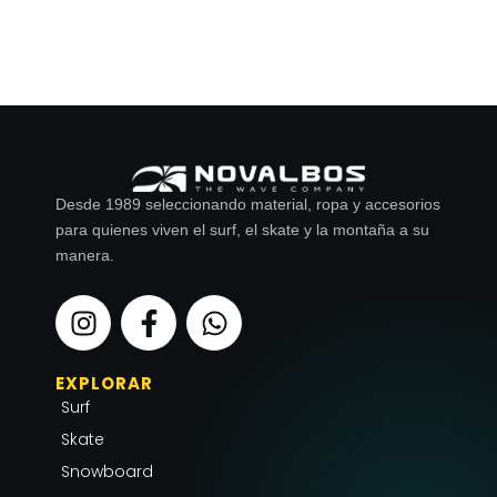
Desde 1989 seleccionando material, ropa y accesorios
para quienes viven el surf, el skate y la montaña a su
manera.
I
F
W
n
a
h
s
c
a
EXPLORAR
t
e
t
Surf
a
b
s
g
o
a
Skate
r
o
p
Snowboard