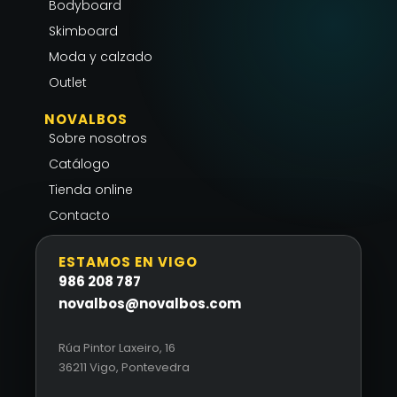
a
k
p
Bodyboard
m
-
Skimboard
f
Moda y calzado
Outlet
NOVALBOS
Sobre nosotros
Catálogo
Tienda online
Contacto
ESTAMOS EN VIGO
986 208 787
novalbos@novalbos.com
Rúa Pintor Laxeiro, 16
36211 Vigo, Pontevedra