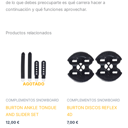
de lo que debes preocuparte es qué carrera hacer a
continuación y qué funciones aprovechar.
Productos relacionados
Es
pr
tie
múl
var
La
op
AGOTADO
se
pu
COMPLEMENTOS SNOWBOARD
COMPLEMENTOS SNOWBOARD
ele
BURTON ANKLE TONGUE
BURTON DISCOS REFLEX
en
AND SLIDER SET
4D
la
12,00
€
7,00
€
pá