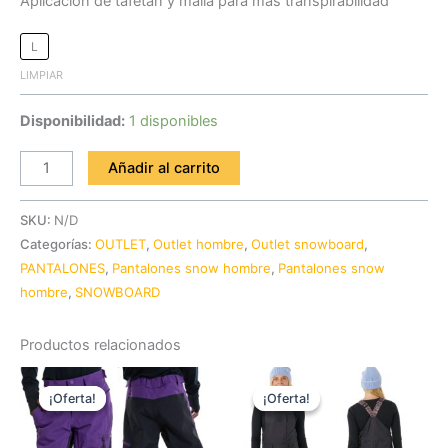
Aplicación de tafetán y malla para más transpirabilidad
L
LIMPIAR
Disponibilidad:
1 disponibles
Añadir al carrito
SKU:
N/D
Categorías:
OUTLET
,
Outlet hombre
,
Outlet snowboard
,
PANTALONES
,
Pantalones snow hombre
,
Pantalones snow
hombre
,
SNOWBOARD
Productos relacionados
El
El
El
El
Este
Es
precio
precio
precio
precio
¡Oferta!
¡Oferta!
¡Oferta!
¡Oferta!
producto
pr
original
actual
original
actual
era:
es:
tiene
era:
es:
tie
135,00 €.
89,00 €.
189,99 €.
109,00 €.