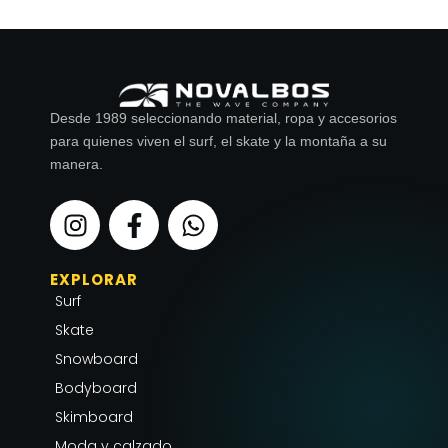
Desde 1989 seleccionando material, ropa y accesorios
para quienes viven el surf, el skate y la montaña a su
manera.
I
F
W
n
a
h
s
c
a
EXPLORAR
t
e
t
Surf
a
b
s
g
o
a
Skate
r
o
p
Snowboard
a
k
p
Bodyboard
m
-
Skimboard
f
Moda y calzado