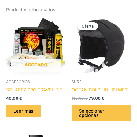
Productos relacionados
El
El
Es
precio
precio
¡Oferta!
¡Oferta!
pr
original
actual
era:
es:
tie
119,00 €.
79,00 €.
múl
var
La
op
AGOTADO
se
pu
ACCESORIOS
SURF
ele
SOLAREZ PRO TRAVEL KIT
OCEAN DOLPHIN HELMET
en
49,90
€
119,00
€
79,00
€
la
pá
Leer más
Seleccionar
opciones
de
pr
El
El