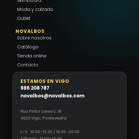
Skimboard
f
Moda y calzado
Outlet
NOVALBOS
Sobre nosotros
Catálogo
Tienda online
Contacto
ESTAMOS EN VIGO
986 208 787
novalbos@novalbos.com
Rúa Pintor Laxeiro, 16
36211 Vigo, Pontevedra
L–V · 10:00–13:30 / 16:30–20:00
Sábado · 10:00–13:30