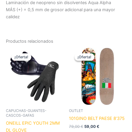
Laminación de neopreno sin disolventes Aqua Alpha
MÁS (+) = 0,5 mm de grosor adicional para una mayor
calidez
Productos relacionados
El
El
El
El
Este
precio
precio
precio
precio
¡Oferta!
¡Oferta!
¡Oferta!
¡Oferta!
producto
original
actual
original
actual
era:
es:
tiene
era:
es:
32,95 €.
29,00 €.
79,00 €.
59,00 €.
múltiples
variantes.
Las
opciones
se
pueden
CAPUCHAS-GUANTES-
OUTLET
elegir
CASCOS-GAFAS
101GINO BELT PAESE 8’375
en
ONEILL EPIC YOUTH 2MM
79,00
€
59,00
€
la
DL GLOVE