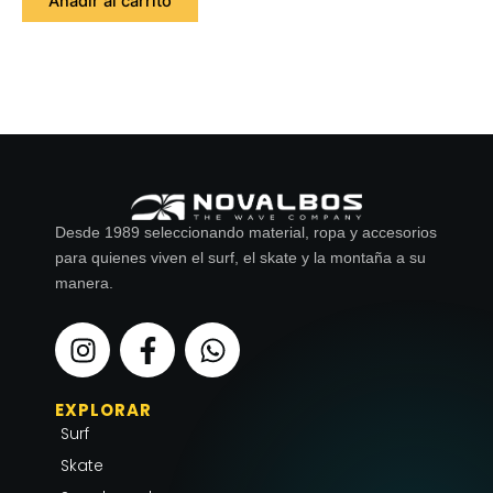
Añadir al carrito
Desde 1989 seleccionando material, ropa y accesorios
para quienes viven el surf, el skate y la montaña a su
manera.
I
F
W
n
a
h
s
c
a
EXPLORAR
t
e
t
Surf
a
b
s
g
o
a
Skate