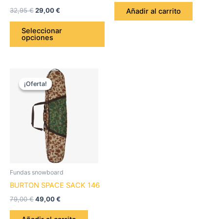
página
32,95
€
29,00
€
Añadir al carrito
de
producto
Seleccionar
opciones
El
El
precio
precio
¡Oferta!
¡Oferta!
original
actual
era:
es:
79,00 €.
49,00 €.
Fundas snowboard
BURTON SPACE SACK 146
79,00
€
49,00
€