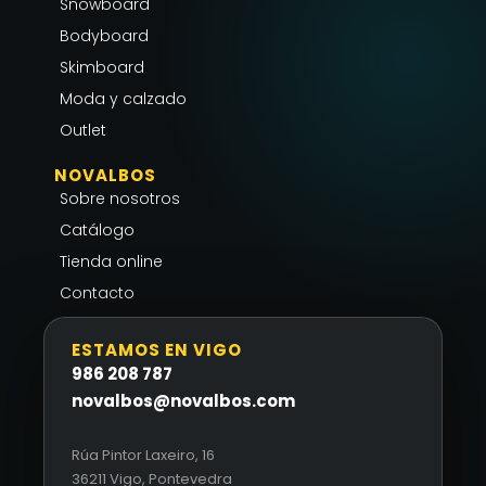
r
o
p
Snowboard
a
k
p
Bodyboard
m
-
Skimboard
f
Moda y calzado
Outlet
NOVALBOS
Sobre nosotros
Catálogo
Tienda online
Contacto
ESTAMOS EN VIGO
986 208 787
novalbos@novalbos.com
Rúa Pintor Laxeiro, 16
36211 Vigo, Pontevedra