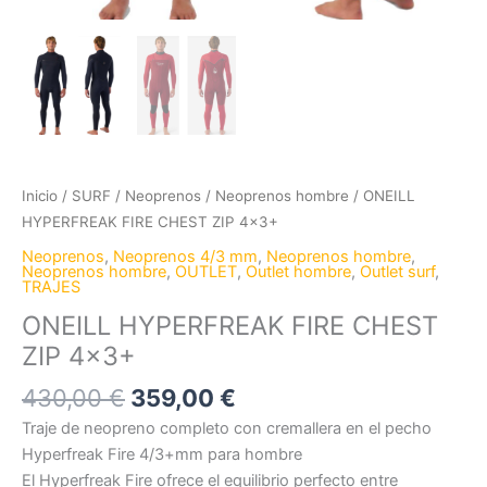
Inicio
/
SURF
/
Neoprenos
/
Neoprenos hombre
/ ONEILL
HYPERFREAK FIRE CHEST ZIP 4×3+
Neoprenos
,
Neoprenos 4/3 mm
,
Neoprenos hombre
,
Neoprenos hombre
,
OUTLET
,
Outlet hombre
,
Outlet surf
,
TRAJES
ONEILL HYPERFREAK FIRE CHEST
ZIP 4×3+
430,00
€
359,00
€
Traje de neopreno completo con cremallera en el pecho
Hyperfreak Fire 4/3+mm para hombre
El Hyperfreak Fire ofrece el equilibrio perfecto entre