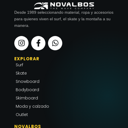
Desde 1989 seleccionando material, ropa y accesorios
para quienes viven el surf, el skate y la montaña a su
manera.
I
F
W
n
a
h
s
c
a
EXPLORAR
t
e
t
Surf
a
b
s
g
o
a
Skate
r
o
p
Snowboard
a
k
p
Bodyboard
m
-
Skimboard
f
Moda y calzado
Outlet
NOVALBOS