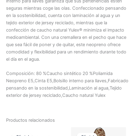
interno para llaves garantiza que sus pertenencias estén
seguras mientras coge las olas. Confeccionado pensando
en la sostenibilidad, cuenta con laminación al agua y un
tejido exterior de jersey reciclado, mientras que la
confección de caucho natural Yulex® minimiza el impacto
medioambiental. Con una cremallera en el pecho que hace
que sea fácil de poner y de quitar, este neopreno ofrece
comodidad y flexibilidad para un rendimiento durante todo
el día en el agua.
Composición: 80 %Caucho sintético 20 %Poliamida
Neopreno E5,Cinta E5,Bolsillo interno para llaves,Fabricado
pensando en la sostenibilidad,Laminación al agua,Tejido
exterior de jersey reciclado,Caucho natural Yulex
Productos relacionados
El
El
El
El
precio
precio
precio
precio