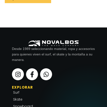
Desde 1989 seleccionando material, ropa y accesorios
para quienes viven el surf, el skate y la montaña a su
manera.
I
F
W
n
a
h
s
c
a
EXPLORAR
t
e
t
Surf
a
b
s
g
o
a
Skate
r
o
p
Snowboard