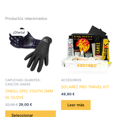
Productos relacionados
El
El
Este
precio
precio
¡Oferta!
¡Oferta!
producto
original
actual
era:
es:
tiene
32,95 €.
29,00 €.
múltiples
variantes.
Las
opciones
AGOTADO
se
pueden
CAPUCHAS-GUANTES-
ACCESORIOS
elegir
CASCOS-GAFAS
SOLAREZ PRO TRAVEL KIT
en
ONEILL EPIC YOUTH 2MM
49,90
€
la
DL GLOVE
página
32,95
€
29,00
€
Leer más
de
producto
Seleccionar