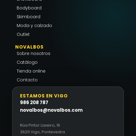
a
k
p
Bodyboard
m
-
Skimboard
f
Moda y calzado
Outlet
NOVALBOS
Sobre nosotros
Catálogo
Tienda online
Contacto
ESTAMOS EN VIGO
986 208 787
novalbos@novalbos.com
Rúa Pintor Laxeiro, 16
36211 Vigo, Pontevedra