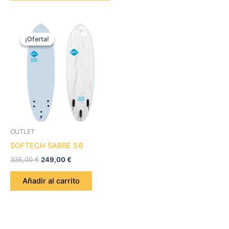
El
El
precio
precio
¡Oferta!
¡Oferta!
original
actual
era:
es:
335,00 €.
249,00 €.
OUTLET
SOFTECH SABRE 5’6
335,00
€
249,00
€
Añadir al carrito