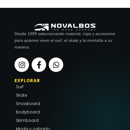
Desde 1989 seleccionando material, ropa y accesorios
para quienes viven el surf, el skate y la montaña a su
manera.
I
F
W
n
a
h
s
c
a
EXPLORAR
t
e
t
Surf
a
b
s
g
o
a
Skate
r
o
p
Snowboard
a
k
p
Bodyboard
m
-
Skimboard
f
Moda y calzado