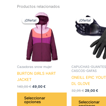
Productos relacionados
El
El
El
El
Este
precio
precio
precio
prec
¡Oferta!
¡Oferta!
¡Oferta!
¡Oferta!
producto
original
actual
original
actu
era:
es:
era:
es:
tiene
140,00 €.
49,00 €.
32,95 €.
29,0
múltiples
variantes.
Las
opciones
se
pueden
Cazadoras snow mujer
CAPUCHAS-GUANTES
elegir
CASCOS-GAFAS
BURTON GIRLS HART
en
ONEILL EPIC YOU
JACKET
la
DL GLOVE
140,00
€
49,00
€
página
32,95
€
29,00
€
de
Seleccionar
producto
opciones
Seleccionar
opciones