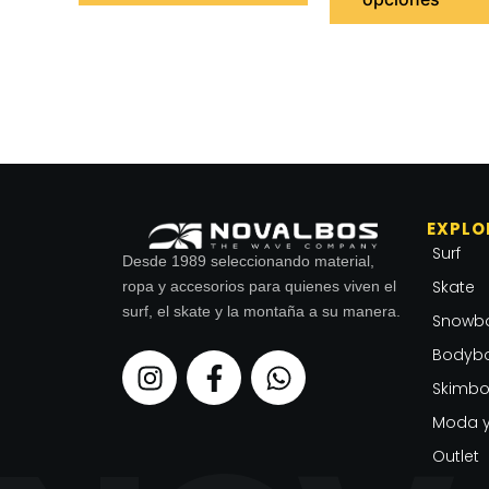
EXPLO
Surf
Desde 1989 seleccionando material,
Skate
ropa y accesorios para quienes viven el
surf, el skate y la montaña a su manera.
Snowb
Bodyb
I
F
W
n
a
h
Skimbo
s
c
a
Moda y
t
e
t
Outlet
a
b
s