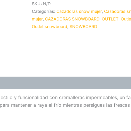
SKU:
N/D
Categorías:
Cazadoras snow mujer
,
Cazadoras s
mujer
,
CAZADORAS SNOWBOARD
,
OUTLET
,
Outle
Outlet snowboard
,
SNOWBOARD
ones (0)
estilo y funcionalidad con cremalleras impermeables, un f
ara mantener a raya el frío mientras persigues las frescas 