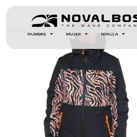
Ir
al
contenido
¡Oferta!
HOMBRE
MUJER
NIÑO/A