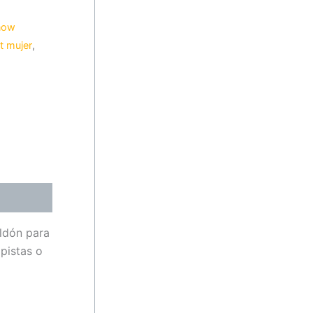
now
t mujer
,
aldón para
pistas o