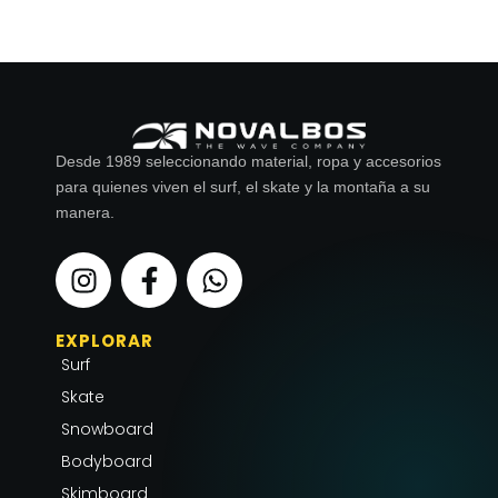
Desde 1989 seleccionando material, ropa y accesorios
para quienes viven el surf, el skate y la montaña a su
manera.
I
F
W
n
a
h
s
c
a
EXPLORAR
t
e
t
Surf
a
b
s
g
o
a
Skate
r
o
p
Snowboard
a
k
p
Bodyboard
m
-
Skimboard