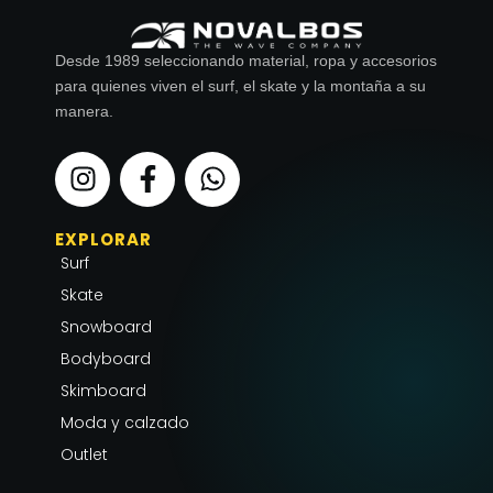
Desde 1989 seleccionando material, ropa y accesorios
para quienes viven el surf, el skate y la montaña a su
manera.
I
F
W
n
a
h
s
c
a
EXPLORAR
t
e
t
Surf
a
b
s
g
o
a
Skate
r
o
p
Snowboard
a
k
p
Bodyboard
m
-
Skimboard
f
Moda y calzado
Outlet