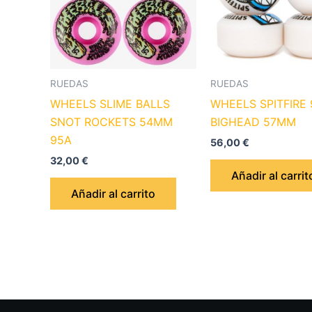
RUEDAS
RUEDAS
WHEELS SLIME BALLS
WHEELS SPITFIRE
SNOT ROCKETS 54MM
BIGHEAD 57MM
95A
56,00
€
32,00
€
Añadir al carrit
Añadir al carrito