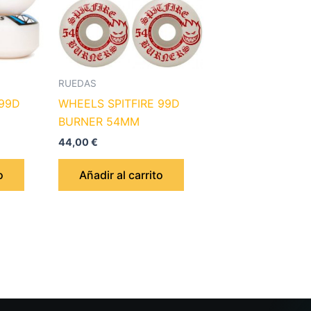
RUEDAS
 99D
WHEELS SPITFIRE 99D
BURNER 54MM
44,00
€
o
Añadir al carrito