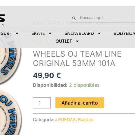
Buscar:
Botón de búsqueda
WHEELS
Inicio
/
SKATE
/
Piezas skate
/
Ruedas
/ WHEELS
OJ
LINE ORIGINAL 53MM 101A
SURF
SKATE
SNOWBOARD
BODYBO
TEAM
OUTLET
RUEDAS
,
Ruedas
LINE
WHEELS OJ TEAM LINE
ORIGINAL
ORIGINAL 53MM 101A
53MM
101A
49,90
€
cantidad
Disponibilidad:
2 disponibles
Añadir al carrito
Categorías:
RUEDAS
,
Ruedas