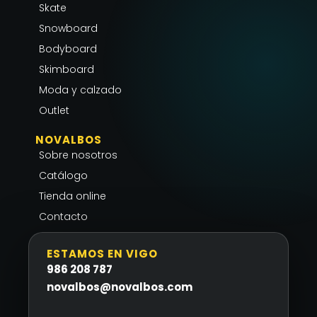
g
o
a
Skate
r
o
p
Snowboard
a
k
p
Bodyboard
m
-
Skimboard
f
Moda y calzado
Outlet
NOVALBOS
Sobre nosotros
Catálogo
Tienda online
Contacto
ESTAMOS EN VIGO
986 208 787
novalbos@novalbos.com