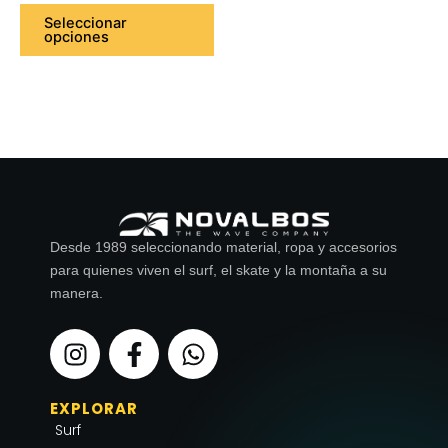
página
Seleccionar
opciones
de
producto
Desde 1989 seleccionando material, ropa y accesorios
para quienes viven el surf, el skate y la montaña a su
manera.
I
F
W
n
a
h
s
c
a
EXPLORAR
t
e
t
Surf
a
b
s