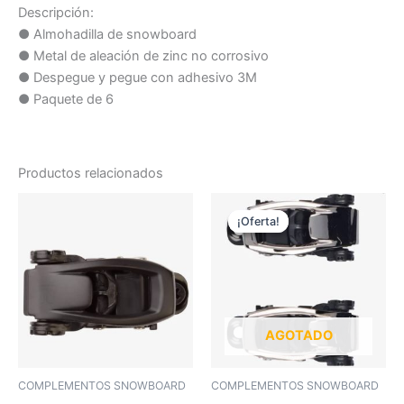
Descripción:
● Almohadilla de snowboard
● Metal de aleación de zinc no corrosivo
● Despegue y pegue con adhesivo 3M
● Paquete de 6
Productos relacionados
El
El
precio
precio
¡Oferta!
¡Oferta!
original
actual
era:
es:
19,00 €.
16,00 €.
AGOTADO
COMPLEMENTOS SNOWBOARD
COMPLEMENTOS SNOWBOARD