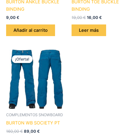
BURTON ANKLE BUCKLE
BURTON TOE BUCKLE
BINDING
BINDING
9,00
€
19,00
€
16,00
€
Añadir al carrito
Leer más
El
El
Este
precio
precio
¡Oferta!
¡Oferta!
producto
original
actual
era:
es:
tiene
160,00 €.
89,00 €.
múltiples
variantes.
Las
opciones
se
pueden
COMPLEMENTOS SNOWBOARD
elegir
BURTON WB SOCIETY PT
en
160,00
€
89,00
€
la