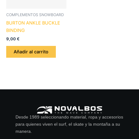
COMPLEMENTOS SNOWBOARD
BURTON ANKLE BUCKLE
BINDING
9,00
€
Añadir al carrito
Desde 1989 seleccionando material, ropa y accesorios
para quienes viven el surf, el skate y la montaña a su
manera.