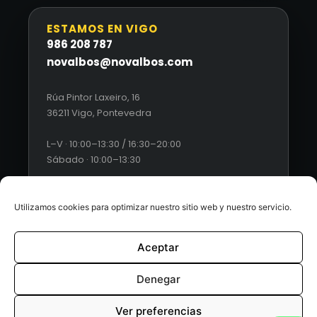
ESTAMOS EN VIGO
986 208 787
novalbos@novalbos.com
Rúa Pintor Laxeiro, 16
36211 Vigo, Pontevedra
L–V · 10:00–13:30 / 16:30–20:00
Sábado · 10:00–13:30
Utilizamos cookies para optimizar nuestro sitio web y nuestro servicio.
Aceptar
© 2026 Novalbos. Todos los derechos reservados. |
Diseño
web by Esquío
Denegar
Aviso Legal
|
Política de Privacidad
|
Condiciones generales
Ver preferencias
de ventas
|
Políticas de cookies