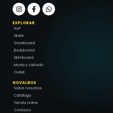
I
F
W
n
a
h
s
c
a
EXPLORAR
t
e
t
Surf
a
b
s
g
o
a
Skate
r
o
p
Snowboard
a
k
p
Bodyboard
m
-
Skimboard
f
Moda y calzado
Outlet
NOVALBOS
Sobre nosotros
Catálogo
Tienda online
Contacto