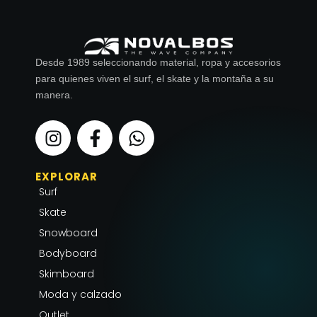
Desde 1989 seleccionando material, ropa y accesorios
para quienes viven el surf, el skate y la montaña a su
manera.
I
F
W
n
a
h
s
c
a
EXPLORAR
t
e
t
Surf
a
b
s
g
o
a
Skate
r
o
p
Snowboard
a
k
p
Bodyboard
m
-
Skimboard
f
Moda y calzado
Outlet