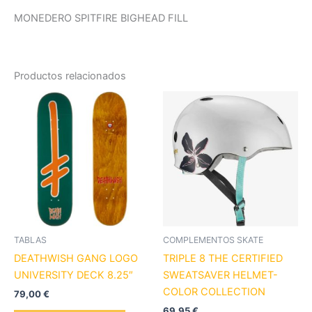
MONEDERO SPITFIRE BIGHEAD FILL
Productos relacionados
Es
pr
tie
múl
var
La
op
se
pu
TABLAS
COMPLEMENTOS SKATE
ele
DEATHWISH GANG LOGO
TRIPLE 8 THE CERTIFIED
en
UNIVERSITY DECK 8.25″
SWEATSAVER HELMET-
la
COLOR COLLECTION
79,00
€
pá
69,95
€