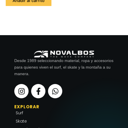
Añadir al carrito
Desde 1989 seleccionando material, ropa y accesorios
para quienes viven el surf, el skate y la montaña a su
manera.
I
F
W
n
a
h
s
c
a
EXPLORAR
t
e
t
Surf
a
b
s
g
o
a
Skate