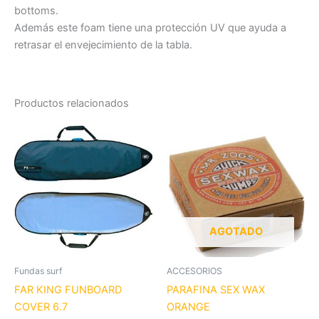
bottoms.
Además este foam tiene una protección UV que ayuda a
retrasar el envejecimiento de la tabla.
Productos relacionados
Este
producto
tiene
múltiples
variantes.
Las
opciones
AGOTADO
se
pueden
Fundas surf
ACCESORIOS
elegir
FAR KING FUNBOARD
PARAFINA SEX WAX
en
COVER 6.7
ORANGE
la