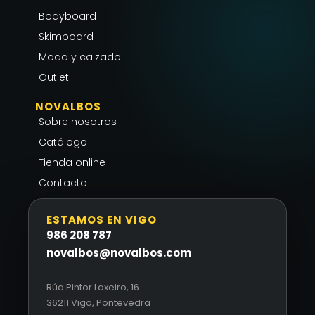
a
k
p
Bodyboard
m
-
Skimboard
f
Moda y calzado
Outlet
NOVALBOS
Sobre nosotros
Catálogo
Tienda online
Contacto
ESTAMOS EN VIGO
986 208 787
novalbos@novalbos.com
Rúa Pintor Laxeiro, 16
36211 Vigo, Pontevedra