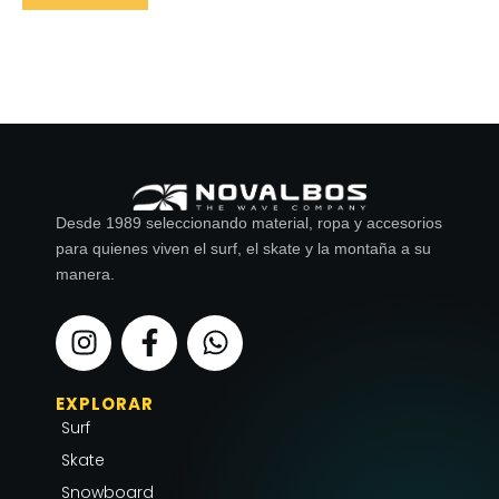
Desde 1989 seleccionando material, ropa y accesorios
para quienes viven el surf, el skate y la montaña a su
manera.
I
F
W
n
a
h
s
c
a
EXPLORAR
t
e
t
Surf
a
b
s
g
o
a
Skate
r
o
p
Snowboard