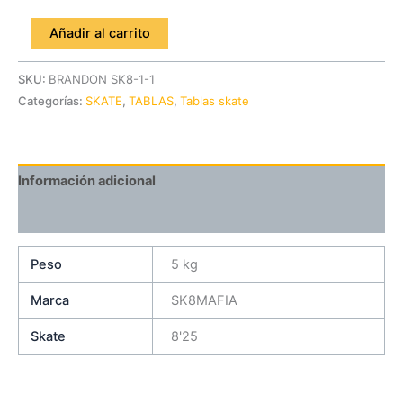
Añadir al carrito
SKU:
BRANDON SK8-1-1
Categorías:
SKATE
,
TABLAS
,
Tablas skate
Información adicional
Valoraciones (0)
Peso
5 kg
Marca
SK8MAFIA
Skate
8'25