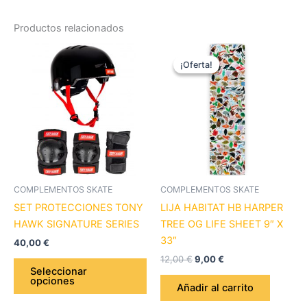
Productos relacionados
El
El
Este
precio
precio
¡Oferta!
¡Oferta!
producto
original
actual
tiene
era:
es:
12,00 €.
9,00 €.
múltiples
variantes.
Las
opciones
se
pueden
COMPLEMENTOS SKATE
COMPLEMENTOS SKATE
elegir
SET PROTECCIONES TONY
LIJA HABITAT HB HARPER
en
HAWK SIGNATURE SERIES
TREE OG LIFE SHEET 9″ X
la
33″
40,00
€
página
12,00
€
9,00
€
de
Seleccionar
opciones
producto
Añadir al carrito