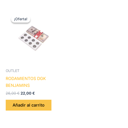
El
El
precio
precio
¡Oferta!
¡Oferta!
original
actual
era:
es:
26,00 €.
22,00 €.
OUTLET
RODAMIENTOS DGK
BENJAMINS
26,00
€
22,00
€
Añadir al carrito