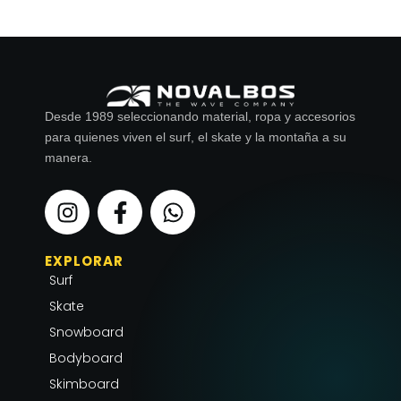
Desde 1989 seleccionando material, ropa y accesorios
para quienes viven el surf, el skate y la montaña a su
manera.
I
F
W
n
a
h
s
c
a
EXPLORAR
t
e
t
Surf
a
b
s
g
o
a
Skate
r
o
p
Snowboard
a
k
p
Bodyboard
m
-
Skimboard