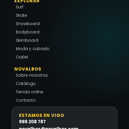
EXPLORAR
t
e
t
Surf
a
b
s
g
o
a
Skate
r
o
p
Snowboard
a
k
p
Bodyboard
m
-
Skimboard
f
Moda y calzado
Outlet
NOVALBOS
Sobre nosotros
Catálogo
Tienda online
Contacto
ESTAMOS EN VIGO
986 208 787
novalbos@novalbos.com