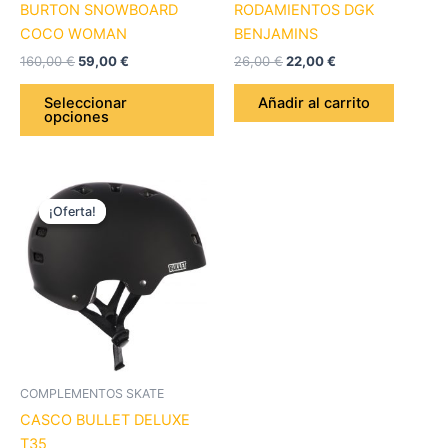
BURTON SNOWBOARD
RODAMIENTOS DGK
en
COCO WOMAN
BENJAMINS
la
160,00
€
59,00
€
26,00
€
22,00
€
página
de
Seleccionar
Añadir al carrito
opciones
producto
El
El
Este
precio
precio
¡Oferta!
¡Oferta!
producto
original
actual
era:
es:
tiene
45,00 €.
25,00 €.
múltiples
variantes.
Las
opciones
se
pueden
COMPLEMENTOS SKATE
elegir
CASCO BULLET DELUXE
en
T35