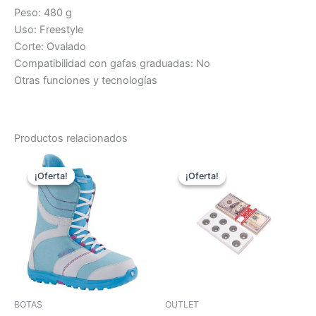
Peso: 480 g
Uso: Freestyle
Corte: Ovalado
Compatibilidad con gafas graduadas: No
Otras funciones y tecnologías
Productos relacionados
El
El
El
El
Este
precio
precio
precio
precio
¡Oferta!
¡Oferta!
¡Oferta!
¡Oferta!
producto
original
actual
original
actual
era:
es:
tiene
era:
es:
160,00 €.
59,00 €.
26,00 €.
22,00 €.
múltiples
variantes.
Las
opciones
se
pueden
BOTAS
OUTLET
elegir