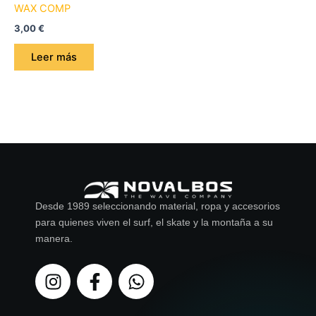
WAX COMP
3,00
€
Leer más
Desde 1989 seleccionando material, ropa y accesorios
para quienes viven el surf, el skate y la montaña a su
manera.
I
F
W
n
a
h
s
c
a