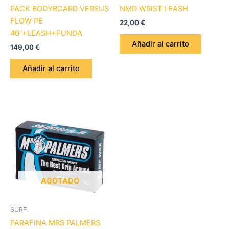
PACK BODYBOARD VERSUS
NMD WRIST LEASH
FLOW PE
22,00
€
40”+LEASH+FUNDA
Añadir al carrito
149,00
€
Añadir al carrito
AGOTADO
SURF
PARAFINA MRS PALMERS