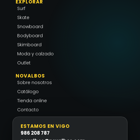
EXPLORAR
t
e
t
Surf
a
b
s
g
o
a
Skate
r
o
p
Snowboard
a
k
p
Bodyboard
m
-
Skimboard
f
Moda y calzado
Outlet
NOVALBOS
Sobre nosotros
Catálogo
Tienda online
Contacto
ESTAMOS EN VIGO
986 208 787