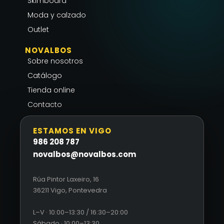
Skimboard
f
Moda y calzado
Outlet
NOVALBOS
Sobre nosotros
Catálogo
Tienda online
Contacto
ESTAMOS EN VIGO
986 208 787
novalbos@novalbos.com
Rúa Pintor Laxeiro, 16
36211 Vigo, Pontevedra
L–V · 10:00–13:30 / 16:30–20:00
Sábado · 10:00–13:30