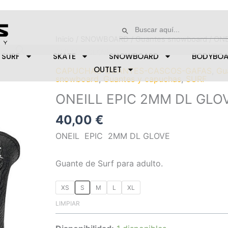
Buscar:
Botón de búsqueda
ONEILL
Inicio
/
SNOWBOARD
/
Guantes snowboard
/ ONE
EPIC
2MM DL GLOVE
SURF
SKATE
SNOWBOARD
BODYBO
2MM
OUTLET
CAPUCHAS-GUANTES-CASCOS-GAFAS
,
Gu
DL
snowboard
,
Guantes y capuchas
,
SURF
GLOVE
ONEILL EPIC 2MM DL GLO
cantidad
40,00
€
ONEIL EPIC 2MM DL GLOVE
Guante de Surf para adulto.
XS
S
M
L
XL
LIMPIAR