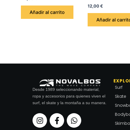
12,00
€
Añadir al carrito
Añadir al carrit
EXPLO
Surf
Desde 1989 seleccionando material,
Skate
ropa y accesorios para quienes viven el
surf, el skate y la montaña a su manera.
Snowb
Bodyb
I
F
W
n
a
h
Skimbo