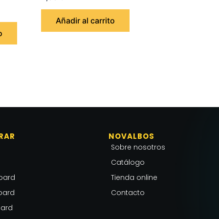
Añadir al carrito
o
RAR
NOVALBOS
Sobre nosotros
Catálogo
oard
Tienda online
oard
Contacto
ard