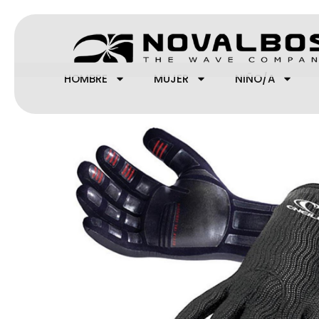
Ir
al
contenido
HOMBRE
MUJER
NIÑO/A