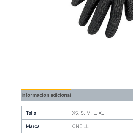
Información adicional
Valoraciones (0)
Talla
XS, S, M, L, XL
Marca
ONEILL