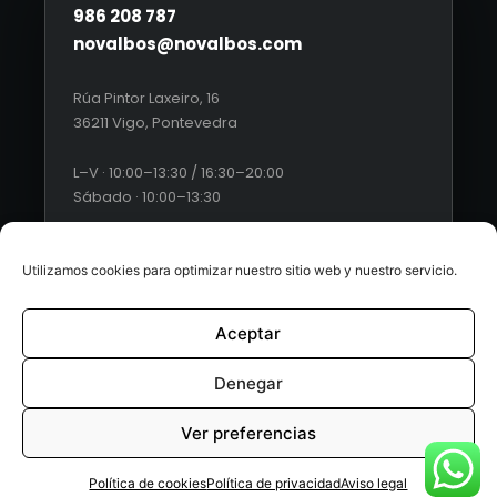
986 208 787
novalbos@novalbos.com
Rúa Pintor Laxeiro, 16
36211 Vigo, Pontevedra
L–V · 10:00–13:30 / 16:30–20:00
Sábado · 10:00–13:30
Utilizamos cookies para optimizar nuestro sitio web y nuestro servicio.
Aceptar
© 2026 Novalbos. Todos los derechos reservados. |
Diseño
web by Esquío
Denegar
Aviso Legal
|
Política de Privacidad
|
Condiciones generales
Ver preferencias
de ventas
|
Políticas de cookies
Política de cookies
Política de privacidad
Aviso legal