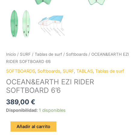
Inicio
/
SURF
/
Tablas de surf
/
Softboards
/ OCEAN&EARTH EZI
RIDER SOFTBOARD 6’6
SOFTBOARDS
,
Softboards
,
SURF
,
TABLAS
,
Tablas de surf
OCEAN&EARTH EZI RIDER
SOFTBOARD 6’6
389,00
€
Disponibilidad:
1 disponibles
Añadir al carrito