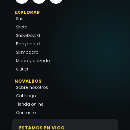
s
c
a
EXPLORAR
t
e
t
Surf
a
b
s
g
o
a
Skate
r
o
p
Snowboard
a
k
p
Bodyboard
m
-
Skimboard
f
Moda y calzado
Outlet
NOVALBOS
Sobre nosotros
Catálogo
Tienda online
Contacto
ESTAMOS EN VIGO