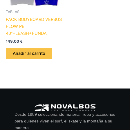
TABLAS
PACK BODYBOARD VERSUS
FLOW PE
40”+LEASH+FUNDA
149,00
€
Añadir al carrito
Desde 1989 seleccionando material, ropa y accesorios
para quienes viven el surf, el skate y la montaña a su
manera.