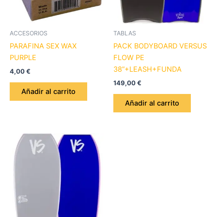
ACCESORIOS
TABLAS
PARAFINA SEX WAX
PACK BODYBOARD VERSUS
PURPLE
FLOW PE
38”+LEASH+FUNDA
4,00
€
149,00
€
Añadir al carrito
Añadir al carrito