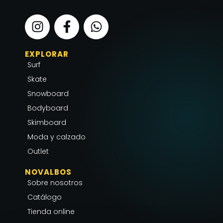
I
F
W
n
a
h
s
c
a
EXPLORAR
t
e
t
Surf
a
b
s
g
o
a
Skate
r
o
p
Snowboard
a
k
p
Bodyboard
m
-
Skimboard
f
Moda y calzado
Outlet
NOVALBOS
Sobre nosotros
Catálogo
Tienda online