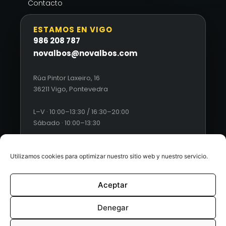
Contacto
ESTAMOS EN VIGO
986 208 787
novalbos@novalbos.com
Rúa Pintor Laxeiro, 16
36211 Vigo, Pontevedra
L–V · 10:00–13:30 / 16:30–20:00
Sábado · 10:00–13:30
Utilizamos cookies para optimizar nuestro sitio web y nuestro servicio.
Aceptar
© 2026 Novalbos. Todos los derechos reservados. |
Diseño
web by Esquío
Denegar
Aviso Legal
|
Política de Privacidad
|
Condiciones generales