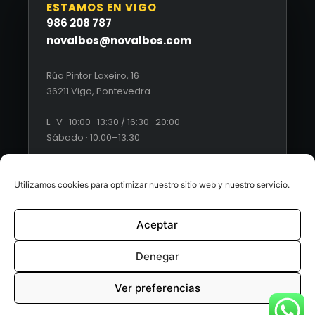
ESTAMOS EN VIGO
986 208 787
novalbos@novalbos.com
Rúa Pintor Laxeiro, 16
36211 Vigo, Pontevedra
L–V · 10:00–13:30 / 16:30–20:00
Sábado · 10:00–13:30
Utilizamos cookies para optimizar nuestro sitio web y nuestro servicio.
Aceptar
© 2026 Novalbos. Todos los derechos reservados. |
Diseño
web by Esquío
Denegar
Aviso Legal
|
Política de Privacidad
|
Condiciones generales
Ver preferencias
de ventas
|
Políticas de cookies