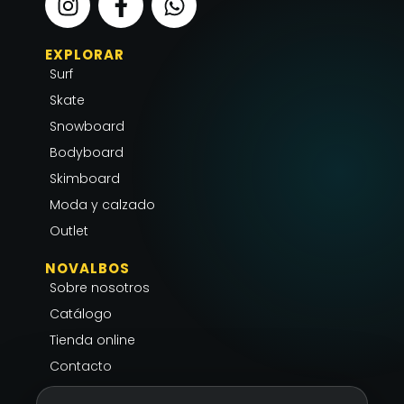
n
a
h
s
c
a
EXPLORAR
t
e
t
Surf
a
b
s
g
o
a
Skate
r
o
p
Snowboard
a
k
p
Bodyboard
m
-
Skimboard
f
Moda y calzado
Outlet
NOVALBOS
Sobre nosotros
Catálogo
Tienda online
Contacto