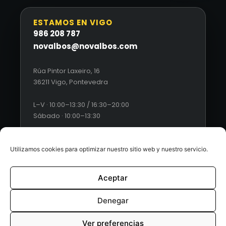
ESTAMOS EN VIGO
986 208 787
novalbos@novalbos.com
Rúa Pintor Laxeiro, 16
36211 Vigo, Pontevedra
L–V · 10:00–13:30 / 16:30–20:00
Sábado · 10:00–13:30
Utilizamos cookies para optimizar nuestro sitio web y nuestro servicio.
Aceptar
© 2026 Novalbos. Todos los derechos reservados. |
Diseño
web by Esquío
Denegar
Aviso Legal
|
Política de Privacidad
|
Condiciones generales
Ver preferencias