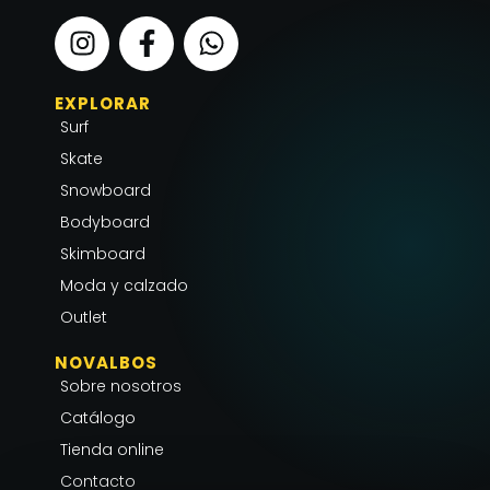
I
F
W
n
a
h
s
c
a
EXPLORAR
t
e
t
Surf
a
b
s
g
o
a
Skate
r
o
p
Snowboard
a
k
p
Bodyboard
m
-
Skimboard
f
Moda y calzado
Outlet
NOVALBOS
Sobre nosotros
Catálogo
Tienda online
Contacto