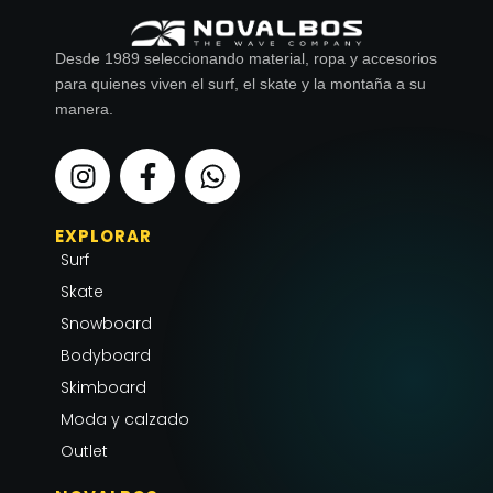
Desde 1989 seleccionando material, ropa y accesorios
para quienes viven el surf, el skate y la montaña a su
manera.
I
F
W
n
a
h
s
c
a
EXPLORAR
t
e
t
Surf
a
b
s
g
o
a
Skate
r
o
p
Snowboard
a
k
p
Bodyboard
m
-
Skimboard
f
Moda y calzado
Outlet