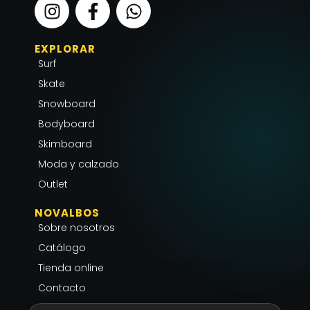
I
F
W
n
a
h
s
c
a
EXPLORAR
t
e
t
Surf
a
b
s
g
o
a
Skate
r
o
p
Snowboard
a
k
p
Bodyboard
m
-
Skimboard
f
Moda y calzado
Outlet
NOVALBOS
Sobre nosotros
Catálogo
Tienda online
Contacto