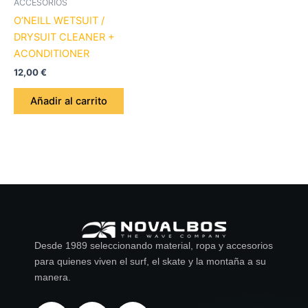
ACCESORIOS
O’NEILL WETSUIT /
DRYSUIT CLEANER +
ACONDITIONER
12,00
€
Añadir al carrito
Desde 1989 seleccionando material, ropa y accesorios
para quienes viven el surf, el skate y la montaña a su
manera.