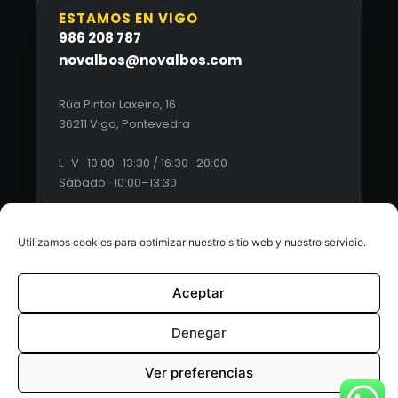
ESTAMOS EN VIGO
986 208 787
novalbos@novalbos.com
Rúa Pintor Laxeiro, 16
36211 Vigo, Pontevedra
L–V · 10:00–13:30 / 16:30–20:00
Sábado · 10:00–13:30
Utilizamos cookies para optimizar nuestro sitio web y nuestro servicio.
Aceptar
© 2026 Novalbos. Todos los derechos reservados. |
Diseño
web by Esquío
Denegar
Aviso Legal
|
Política de Privacidad
|
Condiciones generales
Ver preferencias
de ventas
|
Políticas de cookies