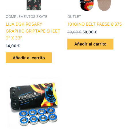
COMPLEMENTOS SKATE
OUTLET
LIJA DGK ROSARY
101GINO BELT PAESE 8’375
GRAPHIC GRIPTAPE SHEET
79,00
€
59,00
€
9″ X 33″
Añadir al carrito
14,90
€
Añadir al carrito