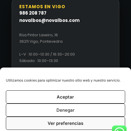
ESTAMOS EN VIGO
986 208 787
novalbos@novalbos.com
Rúa Pintor Laxeiro, 16
36211 Vigo, Pontevedra
L–V · 10:00–13:30 / 16:30–20:00
Sábado · 10:00–13:30
Utilizamos cookies para optimizar nuestro sitio web y nuestro servicio.
Aceptar
© 2026 Novalbos. Todos los derechos reservados. |
Diseño
web by Esquío
Denegar
Aviso Legal
|
Política de Privacidad
|
Condiciones generales
Ver preferencias
de ventas
|
Políticas de cookies