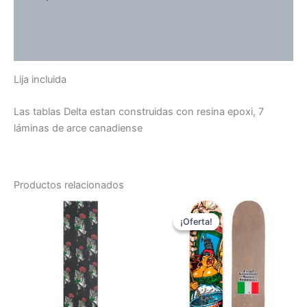
Información adicional
Valoraciones (0)
Lija incluida
Las tablas Delta estan construidas con resina epoxi, 7
láminas de arce canadiense
Productos relacionados
El
El
precio
precio
¡Oferta!
¡Oferta!
original
actual
era:
es:
79,00 €.
59,00 €.