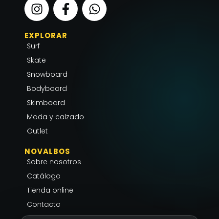
I
F
W
n
a
h
s
c
a
EXPLORAR
t
e
t
Surf
a
b
s
g
o
a
Skate
r
o
p
Snowboard
a
k
p
Bodyboard
m
-
Skimboard
f
Moda y calzado
Outlet
NOVALBOS
Sobre nosotros
Catálogo
Tienda online
Contacto