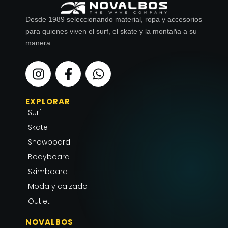
Desde 1989 seleccionando material, ropa y accesorios
para quienes viven el surf, el skate y la montaña a su
manera.
I
F
W
n
a
h
s
c
a
EXPLORAR
t
e
t
Surf
a
b
s
g
o
a
Skate
r
o
p
Snowboard
a
k
p
Bodyboard
m
-
Skimboard
f
Moda y calzado
Outlet
NOVALBOS