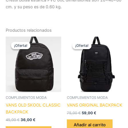
cm. y su peso es de 0.60 kg.
Productos relacionados
El
El
El
El
precio
precio
precio
precio
¡Oferta!
¡Oferta!
¡Oferta!
¡Oferta!
original
actual
original
actual
era:
es:
era:
es:
45,00 €.
36,00 €.
75,00 €.
59,00 €.
COMPLEMENTOS MODA
COMPLEMENTOS MODA
VANS OLD SKOOL CLASSIC
VANS ORIGINAL BACKPACK
BACKPACK
75,00
€
59,00
€
45,00
€
36,00
€
Añadir al carrito