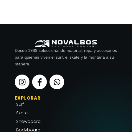
Desde 1989 seleccionando material, ropa y accesorios
para quienes viven el surf, el skate y la montaña a su
manera.
I
F
W
n
a
h
s
c
a
EXPLORAR
t
e
t
Surf
a
b
s
g
o
a
Skate
r
o
p
Snowboard
a
k
p
Bodyboard