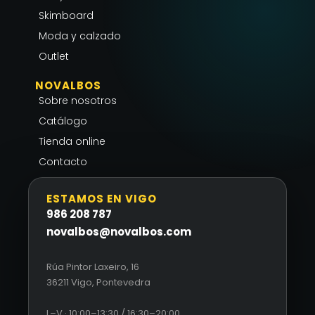
m
-
Skimboard
f
Moda y calzado
Outlet
NOVALBOS
Sobre nosotros
Catálogo
Tienda online
Contacto
ESTAMOS EN VIGO
986 208 787
novalbos@novalbos.com
Rúa Pintor Laxeiro, 16
36211 Vigo, Pontevedra
L–V · 10:00–13:30 / 16:30–20:00