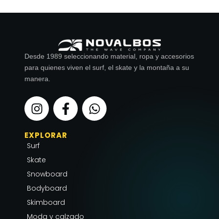
Desde 1989 seleccionando material, ropa y accesorios
para quienes viven el surf, el skate y la montaña a su
manera.
I
F
W
n
a
h
s
c
a
EXPLORAR
t
e
t
Surf
a
b
s
g
o
a
Skate
r
o
p
Snowboard
a
k
p
Bodyboard
m
-
Skimboard
f
Moda y calzado