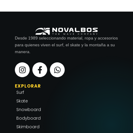
Desde 1989 seleccionando material, ropa y accesorios
para quienes viven el surf, el skate y la montaña a su
manera.
I
F
W
n
a
h
s
c
a
EXPLORAR
t
e
t
Surf
a
b
s
g
o
a
Skate
r
o
p
Snowboard
a
k
p
Bodyboard
m
-
Skimboard
f