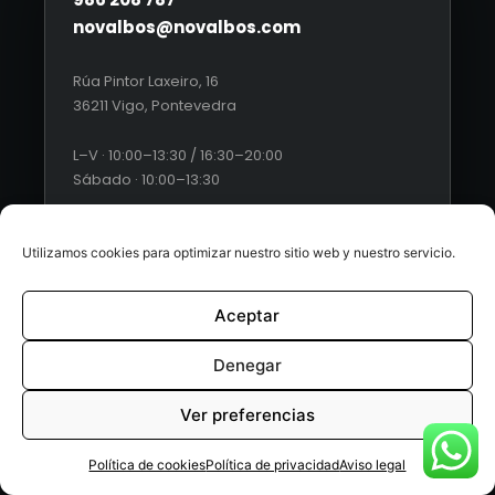
novalbos@novalbos.com
Rúa Pintor Laxeiro, 16
36211 Vigo, Pontevedra
L–V · 10:00–13:30 / 16:30–20:00
Sábado · 10:00–13:30
Utilizamos cookies para optimizar nuestro sitio web y nuestro servicio.
Aceptar
© 2026 Novalbos. Todos los derechos reservados. |
Diseño
web by Esquío
Denegar
Aviso Legal
|
Política de Privacidad
|
Condiciones generales
Ver preferencias
de ventas
|
Políticas de cookies
Política de cookies
Política de privacidad
Aviso legal