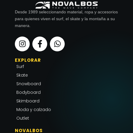
Desde 1989 seleccionando material, ropa y accesorios
para quienes viven el surf, el skate y la montaña a su
manera.
I
F
W
n
a
h
s
c
a
EXPLORAR
t
e
t
Surf
a
b
s
g
o
a
Skate
r
o
p
Snowboard
a
k
p
Bodyboard
m
-
Skimboard
f
Moda y calzado
Outlet
NOVALBOS