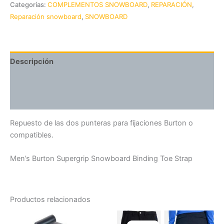
Categorías:
COMPLEMENTOS SNOWBOARD
,
REPARACIÓN
,
Reparación snowboard
,
SNOWBOARD
Descripción
Información adicional
Valoraciones (0)
Repuesto de las dos punteras para fijaciones Burton o
compatibles.
Men’s Burton Supergrip Snowboard Binding Toe Strap
Productos relacionados
El
El
Es
precio
precio