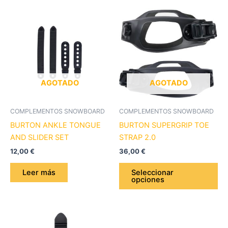
Es
pr
tie
múl
var
La
op
AGOTADO
AGOTADO
se
pu
COMPLEMENTOS SNOWBOARD
COMPLEMENTOS SNOWBOARD
ele
BURTON ANKLE TONGUE
BURTON SUPERGRIP TOE
en
AND SLIDER SET
STRAP 2.0
la
12,00
€
36,00
€
pá
de
Leer más
Seleccionar
opciones
pr