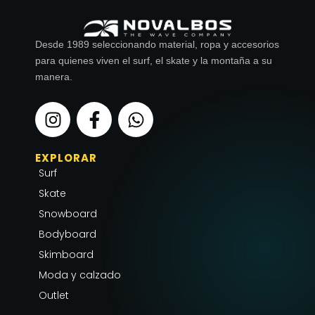
Desde 1989 seleccionando material, ropa y accesorios
para quienes viven el surf, el skate y la montaña a su
manera.
I
F
W
n
a
h
s
c
a
EXPLORAR
t
e
t
Surf
a
b
s
g
o
a
Skate
r
o
p
Snowboard
a
k
p
Bodyboard
m
-
Skimboard
f
Moda y calzado
Outlet