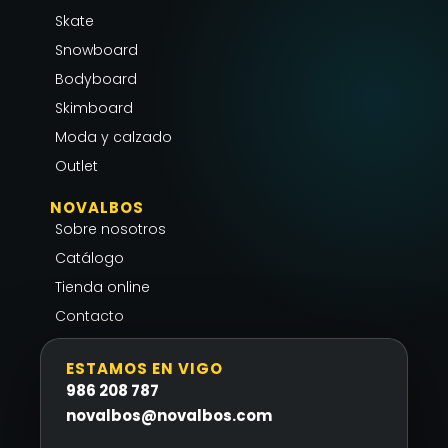
a
b
s
g
o
a
Skate
r
o
p
Snowboard
a
k
p
Bodyboard
m
-
Skimboard
f
Moda y calzado
Outlet
NOVALBOS
Sobre nosotros
Catálogo
Tienda online
Contacto
ESTAMOS EN VIGO
986 208 787
novalbos@novalbos.com