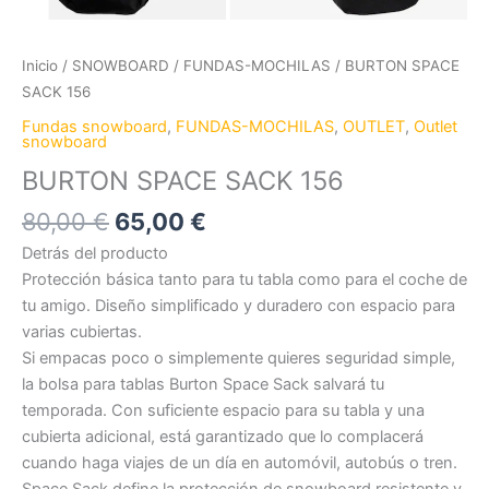
Inicio
/
SNOWBOARD
/
FUNDAS-MOCHILAS
/ BURTON SPACE
SACK 156
Fundas snowboard
,
FUNDAS-MOCHILAS
,
OUTLET
,
Outlet
snowboard
BURTON SPACE SACK 156
80,00
€
65,00
€
Detrás del producto
Protección básica tanto para tu tabla como para el coche de
tu amigo. Diseño simplificado y duradero con espacio para
varias cubiertas.
Si empacas poco o simplemente quieres seguridad simple,
la bolsa para tablas Burton Space Sack salvará tu
temporada. Con suficiente espacio para su tabla y una
cubierta adicional, está garantizado que lo complacerá
cuando haga viajes de un día en automóvil, autobús o tren.
Space Sack define la protección de snowboard resistente y