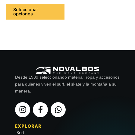
de
Seleccionar
opciones
producto
Desde 1989 seleccionando material, ropa y accesorios
para quienes viven el surf, el skate y la montaña a su
manera.
I
F
W
n
a
h
s
c
a
EXPLORAR
t
e
t
Surf