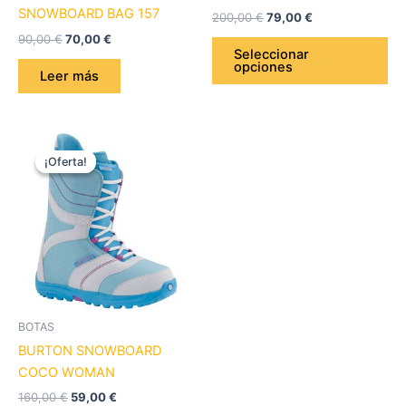
en
SNOWBOARD BAG 157
200,00
€
79,00
€
la
90,00
€
70,00
€
pá
Seleccionar
opciones
de
Leer más
pr
El
El
Este
precio
precio
¡Oferta!
¡Oferta!
producto
original
actual
era:
es:
tiene
160,00 €.
59,00 €.
múltiples
variantes.
Las
opciones
se
pueden
BOTAS
elegir
BURTON SNOWBOARD
en
COCO WOMAN
la
160,00
€
59,00
€
página