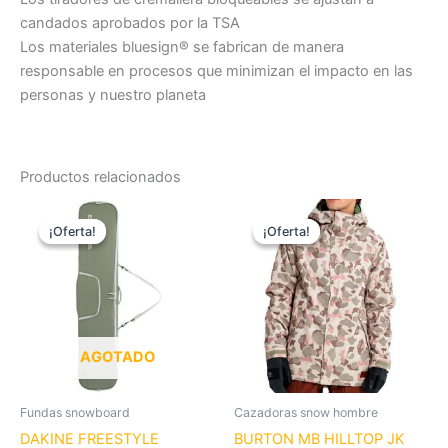
candados aprobados por la TSA
Los materiales bluesign® se fabrican de manera
responsable en procesos que minimizan el impacto en las
personas y nuestro planeta
Productos relacionados
El
El
El
El
Es
precio
precio
precio
precio
¡Oferta!
¡Oferta!
¡Oferta!
¡Oferta!
pr
original
actual
original
actual
era:
es:
era:
es:
tie
90,00 €.
70,00 €.
200,00 €.
79,00 €.
múl
var
La
op
AGOTADO
se
pu
Fundas snowboard
Cazadoras snow hombre
ele
DAKINE FREESTYLE
BURTON MB HILLTOP JK